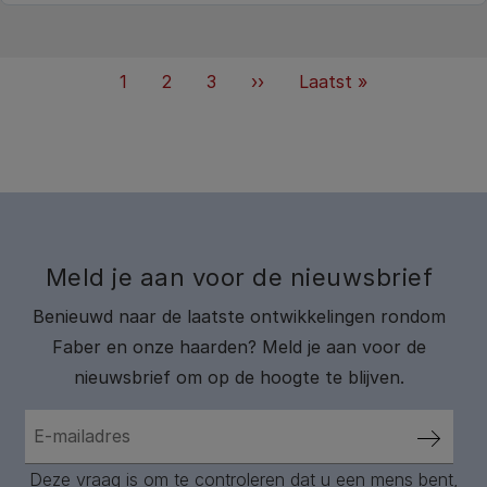
Paginering
Huidige
1
Pagina
2
Pagina
3
Volgende
››
Laatste
Laatst »
pagina
pagina
Meld je aan voor de nieuwsbrief
Benieuwd naar de laatste ontwikkelingen rondom
Faber en onze haarden? Meld je aan voor de
nieuwsbrief om op de hoogte te blijven.
Deze vraag is om te controleren dat u een mens bent,