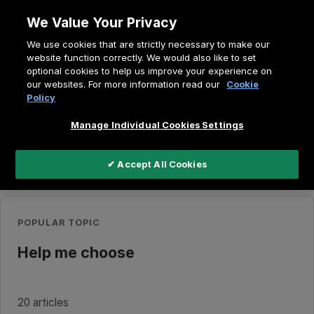
Doorgaan
We Value Your Privacy
naar
Kruimelpad
We use cookies that are strictly necessary to make our
artikel
Home
Kenniscentrum
website function correctly. We would also like to set
optional cookies to help us improve your experience on
our websites. For more information read our
Cookie
Policy
Search
the
knowledge
Manage Individual Cookies Settings
base
✔ Accept All Cookies
Quick Access
POPULAR TOPIC
Help me choose
20 articles