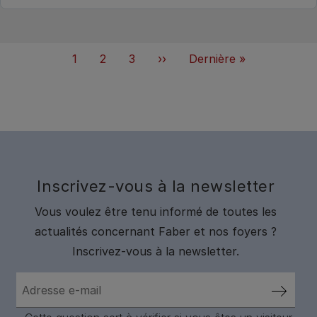
Pagination
Page
1
Page
2
Page
3
Suivant
››
Dernière
Dernière »
actuelle
page
Inscrivez-vous à la newsletter
Vous voulez être tenu informé de toutes les
actualités concernant Faber et nos foyers ?
Inscrivez-vous à la newsletter.