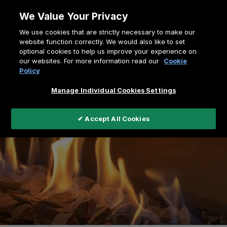
Allez
We Value Your Privacy
au
Fil
We use cookies that are strictly necessary to make our
contenu
Home
Centre de connaissances
website function correctly. We would also like to set
d'Ariane
optional cookies to help us improve your experience on
our websites. For more information read our
Cookie
Policy
Manage Individual Cookies Settings
✔ Accept All Cookies