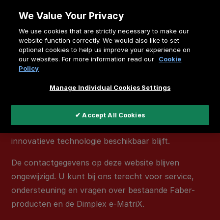
Doorgaan
We Value Your Privacy
naar
We use cookies that are strictly necessary to make our
artikel
website function correctly. We would also like to set
Belangrijke mededeling
optional cookies to help us improve your experience on
our websites. For more information read our
Cookie
Het merk
Faber
is beëindigd. Hierdoor worden
alle
Policy
Faber-producten
niet langer geproduceerd en zijn
Manage Individual Cookies Settings
deze niet meer leverbaar.
De
Faber e-MatriX
wordt voortgezet onder het
✔ Accept All Cookies
merk
Dimplex
als de
Dimplex e-MatriX
, zodat deze
innovatieve technologie beschikbaar blijft.
De contactgegevens op deze website blijven
ongewijzigd. U kunt bij ons terecht voor service,
ondersteuning en vragen over bestaande Faber-
producten en de Dimplex e-MatriX.