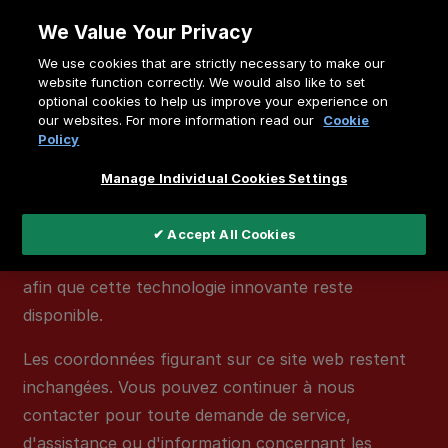
Allez
We Value Your Privacy
au
We use cookies that are strictly necessary to make our
contenu
website function correctly. We would also like to set
Information importante
optional cookies to help us improve your experience on
our websites. For more information read our
Cookie
La marque
Faber
a été arrêtée. Par conséquent,
Policy
tous les produits Faber ne sont plus fabriqués et
Manage Individual Cookies Settings
ne sont plus disponibles.
Le
Faber e-MatriX
est désormais poursuivi sous la
✔ Accept All Cookies
marque
Dimplex
sous le nom de
Dimplex e-MatriX
,
afin que cette technologie innovante reste
disponible.
Les coordonnées figurant sur ce site web restent
inchangées. Vous pouvez continuer à nous
contacter pour toute demande de service,
d'assistance ou d'information concernant les