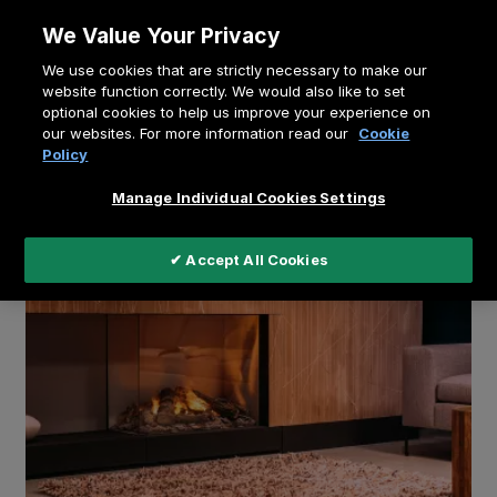
Doorgaan
We Value Your Privacy
naar
Kruimelpad
We use cookies that are strictly necessary to make our
artikel
Home
Kenniscentrum
website function correctly. We would also like to set
optional cookies to help us improve your experience on
Geen haard mogelijk? Kies voor een e-MatriX
our websites. For more information read our
Cookie
Policy
Manage Individual Cookies Settings
✔ Accept All Cookies