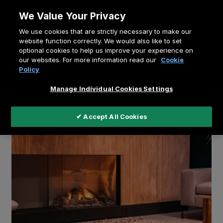
Allez
We Value Your Privacy
au
Fil
We use cookies that are strictly necessary to make our
contenu
Home
Centre de connaissances
website function correctly. We would also like to set
d'Ariane
optional cookies to help us improve your experience on
Impossible d’installer un foyer ? Optez pour un e-
our websites. For more information read our
Cookie
MatriX
Policy
Manage Individual Cookies Settings
✔ Accept All Cookies