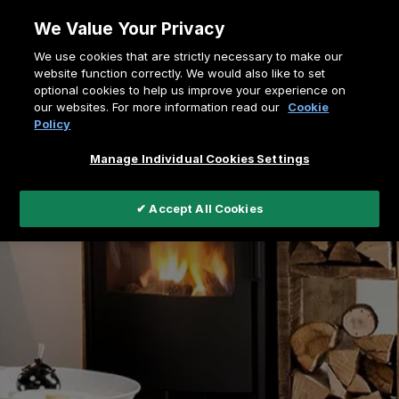
Skip
We Value Your Privacy
to
Ścieżka
We use cookies that are strictly necessary to make our
content
Home
Kominki wolnostojące
website function correctly. We would also like to set
nawigacyjna
optional cookies to help us improve your experience on
our websites. For more information read our
Cookie
Policy
Manage Individual Cookies Settings
✔ Accept All Cookies