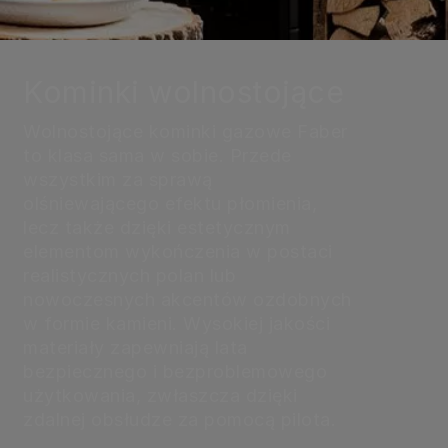
Kominki wolnostojące
Wolnostojące kominki gazowe Faber
to klasa sama w sobie. Przede
wszystkim za sprawą
olśniewającego efektu płomienia,
lecz także dzięki estetycznym
elementom wykończenia w postaci
realistycznych polan lub
nowoczesnych akcentów ozdobnych
w formie kamieni. Wysokiej jakości
materiały zapewniają lata
bezpiecznego i bezproblemowego
użytkowania, zwłaszcza dzięki
zdalnej obsłudze za pomocą pilota.