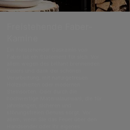
Freistehende Faber-
Kamine
Ein freistehender Gaskamin von
Faber ist ein Statement für sich. Vor
allem wegen des brillant brennenden
Feuers und dank der schönen
Verarbeitung, mit naturgetreuen
Holzscheiten oder modernen
Steinsorten. Oder durch die
hochwertige Materialauswahl, die für
jahrelangen, sicheren und
störungsfreien Genuss sorgt. Vor
allem, wenn Sie das Feuer über den
Handsender oder Ihr eigenes