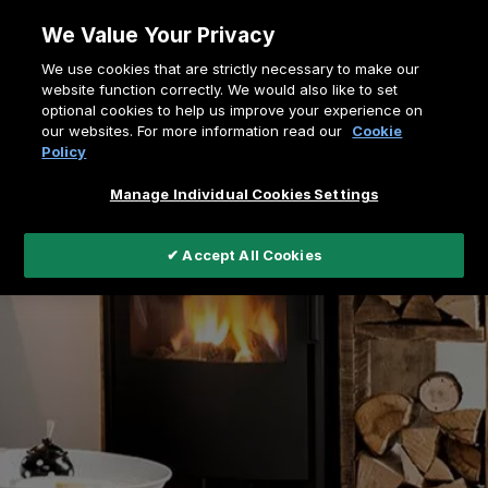
Zum
We Value Your Privacy
Inhalt
Pfadnavigation
We use cookies that are strictly necessary to make our
springen
Home
Freistehende Kamine
website function correctly. We would also like to set
optional cookies to help us improve your experience on
our websites. For more information read our
Cookie
Policy
Manage Individual Cookies Settings
✔ Accept All Cookies