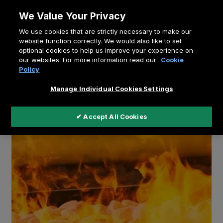
Doorgaan
We Value Your Privacy
naar
Kruimelpad
We use cookies that are strictly necessary to make our
artikel
Home
Kenniscentrum
website function correctly. We would also like to set
optional cookies to help us improve your experience on
Een 100% toekomstbestendige haard: wat LED je?
our websites. For more information read our
Cookie
Policy
Manage Individual Cookies Settings
✔ Accept All Cookies