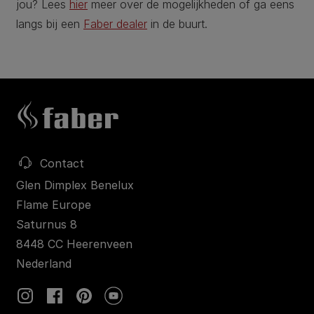
jou? Lees
hier
meer over de mogelijkheden of ga eens
langs bij een
Faber dealer
in de buurt.
Contact
Glen Dimplex Benelux
Flame Europe
Saturnus 8
8448 CC Heerenveen
Nederland