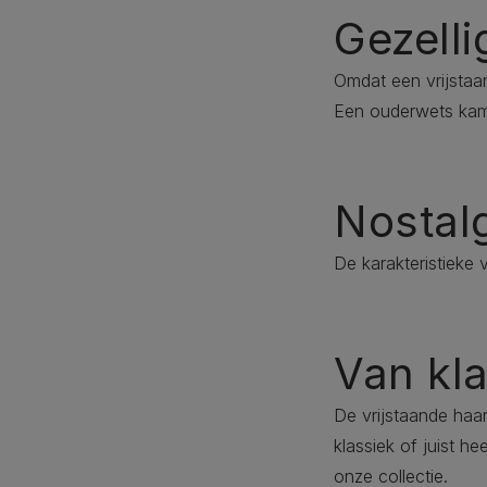
Gezell
Omdat een vrijstaan
Een ouderwets kam
Nostal
De karakteristieke 
Van kl
De vrijstaande haard
klassiek of juist he
onze collectie.