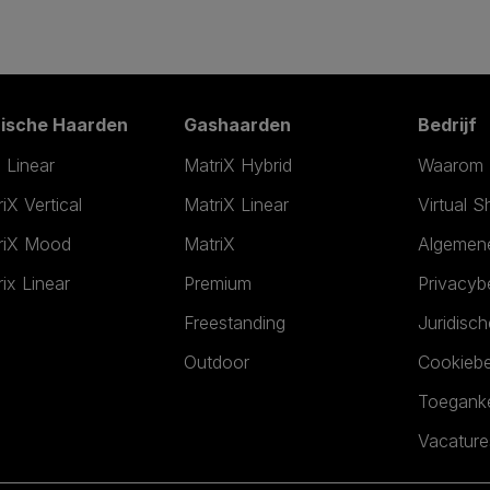
rische Haarden
Gashaarden
Bedrijf
 Linear
MatriX Hybrid
Waarom 
iX Vertical
MatriX Linear
Virtual 
riX Mood
MatriX
Algemen
ix Linear
Premium
Privacybe
Freestanding
Juridisc
Outdoor
Cookiebe
Toeganke
Vacature