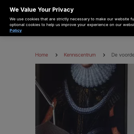
Doorgaan
We Value Your Privacy
naar
We use cookies that are strictly necessary to make our website fun
artikel
optional cookies to help us improve your experience on our websi
Policy
Kruimelpad
Home
Kenniscentrum
De voorde