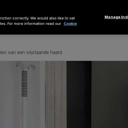
Manage Indi
ction correctly. We would also like to set
tes. For more information read our
Cookie
len van een vrijstaande haard