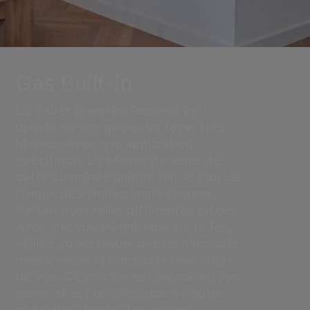
Gas Built-in
Le Faber Premium Respect est
unique en son genre, un foyer très
luxueux avec une application
spécifique. La plaque de verre de
cette cheminée unique fait le tour de
l'angle de manière ininterrompue.
Parfait pour relier différentes pièces.
Avec une vue magnifique sur le feu,
visible au maximum depuis n'importe
quelle pièce et n'importe quel angle
de vue. Ce modèle est unique en son
genre et est un classique de notre
collection depuis des années.