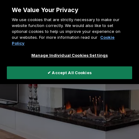
Allez
We Value Your Privacy
au
Fil
We use cookies that are strictly necessary to make our
contenu
Home
Foyers à gaz
website function correctly. We would also like to set
d'Ariane
optional cookies to help us improve your experience on
Foyers à Gaz encastrables
our websites. For more information read our
Cookie
Policy
Manage Individual Cookies Settings
✔ Accept All Cookies