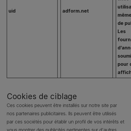
utilis
uid
adform.net
même
de pub
Les
fourn
d’an
soumi
pour 
affic
Cookies de ciblage
Ces cookies peuvent être installés sur notre site par
nos partenaires publicitaires. Ils peuvent être utilisés
par ces sociétés pour établir un profil de vos intérêts et
vous montrer des publicités pertinentes sur d'autres