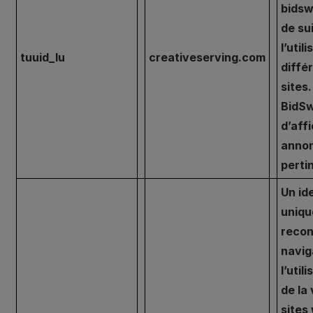
bidsw
de su
l’util
tuuid_lu
creativeserving.com
diffé
sites
BidSw
d’aff
anno
perti
Un id
uniqu
recon
navig
l’util
de la 
sites