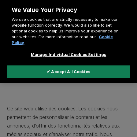
Allez
We Value Your Privacy
au
Fil
We use cookies that are strictly necessary to make our
contenu
Home
Déclaration relative aux cookies
website function correctly. We would also like to set
d'Ariane
optional cookies to help us improve your experience on
our websites. For more information read our
Cookie
Déclaration relative aux
Policy
cookies
Manage Individual Cookies Settings
Les cookies nous permettent de vous offrir la meilleure
expérience possible. Lisez ici quels cookies nous
✔ Accept All Cookies
utilisons et à quelles fins.
Ce site web utilise des cookies. Les cookies nous
permettent de personnaliser le contenu et les
annonces, d’offrir des fonctionnalités relatives aux
médias sociaux et d’analyser notre trafic. Nous