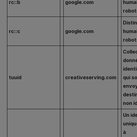
rc::b
google.com
humai
robot
Disti
rc::c
google.com
humai
robot
Colle
donn
ident
tuuid
creativeserving.com
qui s
envoy
desti
non i
Un id
uniqu
à