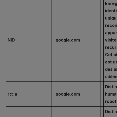
Enreg
identi
uniqu
recon
appar
NID
google.com
visite
récur
Cet i
est ut
des 
ciblé
Disti
rc::a
google.com
humai
robot
Disti