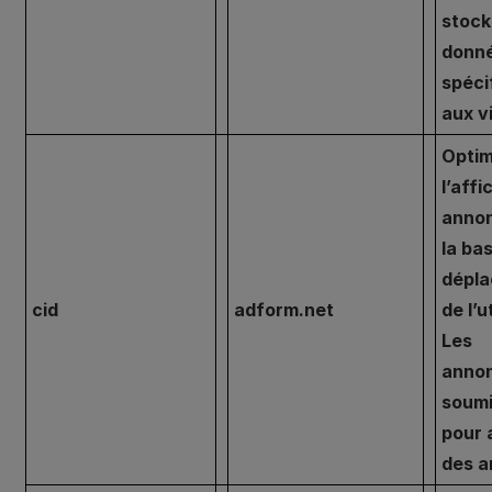
stock
donn
spéci
aux v
Optim
l’aff
annon
la ba
dépl
cid
adform.net
de l’u
Les
anno
soumi
pour 
des 