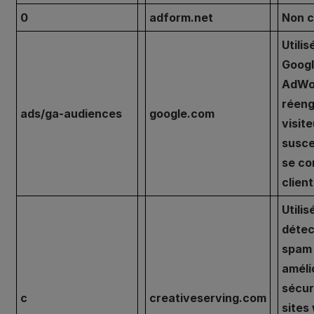
0
adform.net
Non c
Utilis
Goog
AdWo
réeng
ads/ga-audiences
google.com
visit
susce
se co
clien
Utilis
détec
spam 
améli
sécur
c
creativeserving.com
sites