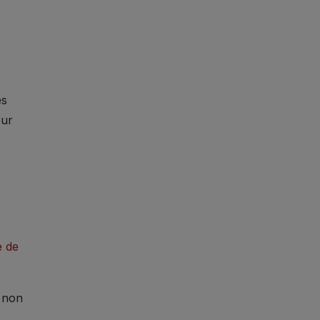
es
our
e de
u non