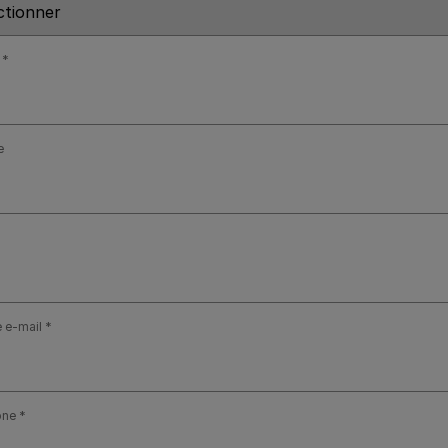
e
 e-mail
one