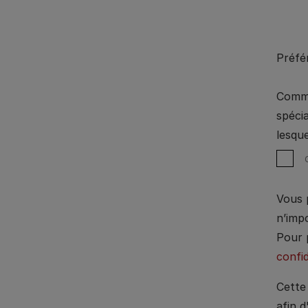
Préfé
Comme
spécia
lesque
Vous 
n’imp
Pour 
confid
Cette 
afin d