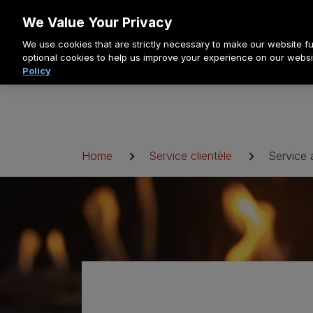
Allez
We Value Your Privacy
au
We use cookies that are strictly necessary to make our website fun
contenu
optional cookies to help us improve your experience on our websi
Policy
Fil
Home
Service clientèle
Service 
d'Ariane