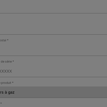
stal
de série
 produit