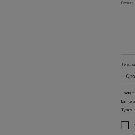
Descrip
Télécha
1 seul f
Limité 
Types a