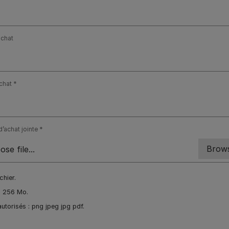
achat
chat
’achat jointe
ichier.
à 256 Mo.
utorisés : png jpeg jpg pdf.