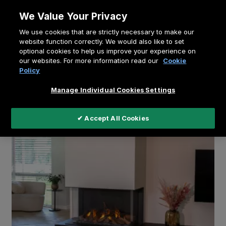
Allez
We Value Your Privacy
au
Fil
We use cookies that are strictly necessary to make our
contenu
Home
Centre de connaissances
website function correctly. We would also like to set
d'Ariane
optional cookies to help us improve your experience on
La plaque tournante tout électrique qui réunit toute la
our websites. For more information read our
Cookie
maison - vidéo
Policy
Manage Individual Cookies Settings
✔ Accept All Cookies