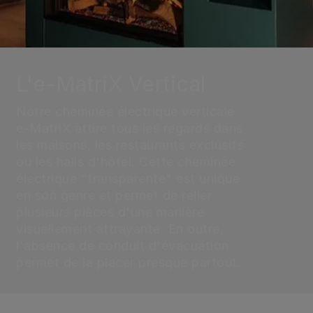
L'e-MatriX Vertical
Notre cheminée électrique verticale
e-MatriX attire tous les regards dans
les maisons, les restaurants exclusifs
ou les halls d'hôtel. Cette cheminée
électrique "transparente" est unique
en son genre et permet de relier
plusieurs pièces d'une manière
visuellement attrayante. En outre,
l'absence de conduit d'évacuation
permet de la placer presque partout.