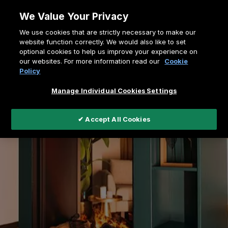
Allez
We Value Your Privacy
au
Fil
We use cookies that are strictly necessary to make our
contenu
Home
Faber's electric fires
website function correctly. We would also like to set
d'Ariane
optional cookies to help us improve your experience on
e-MatriX Vertical
our websites. For more information read our
Cookie
Policy
Manage Individual Cookies Settings
✔ Accept All Cookies