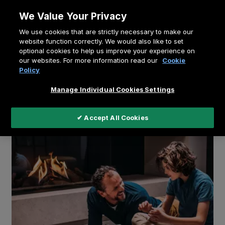
Zum
We Value Your Privacy
Inhalt
Pfadnavigation
We use cookies that are strictly necessary to make our
springen
Home
Wissenscenter
website function correctly. We would also like to set
optional cookies to help us improve your experience on
Wie benutzerfreundlich ist ein Kamin?
our websites. For more information read our
Cookie
Policy
Manage Individual Cookies Settings
✔ Accept All Cookies