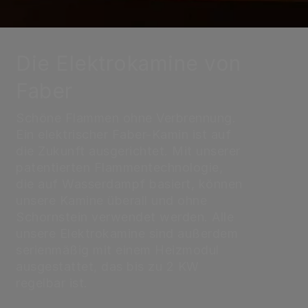
Die Elektrokamine von
Faber
Schöne Flammen ohne Verbrennung.
Ein elektrischer Faber-Kamin ist auf
die Zukunft ausgerichtet. Mit unserer
patentierten Flammentechnologie,
die auf Wasserdampf basiert, können
unsere Kamine überall und ohne
Schornstein verwendet werden. Alle
unsere Elektrokamine sind außerdem
serienmäßig mit einem Heizmodul
ausgestattet, das bis zu 2 KW
regelbar ist.