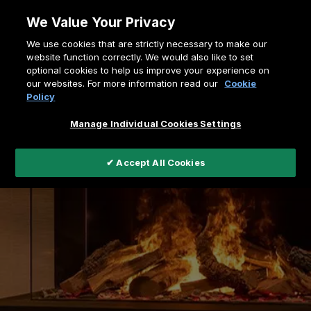
Zum
We Value Your Privacy
Inhalt
Pfadnavigation
We use cookies that are strictly necessary to make our
springen
Home
Elektrokamine
website function correctly. We would also like to set
optional cookies to help us improve your experience on
our websites. For more information read our
Cookie
Policy
Manage Individual Cookies Settings
✔ Accept All Cookies