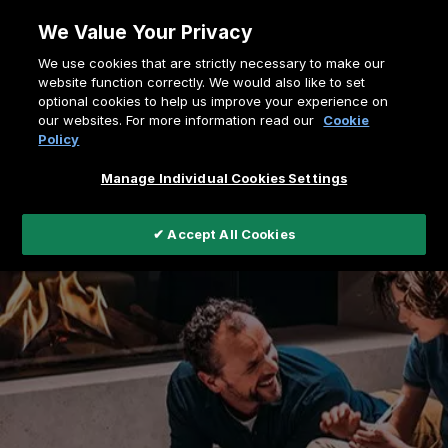
Zum
We Value Your Privacy
Inhalt
Pfadnavigation
We use cookies that are strictly necessary to make our
springen
Home
Kundenservice
website function correctly. We would also like to set
optional cookies to help us improve your experience on
Registrieren Sie Ihr Faber-Produkt
our websites. For more information read our
Cookie
Policy
Manage Individual Cookies Settings
✔ Accept All Cookies