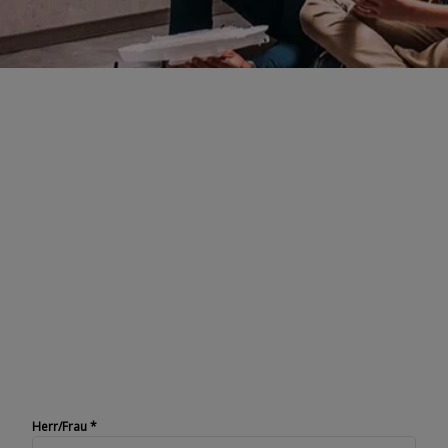
Registrieren Sie Ihr
Faber-Produkt
Wenn Sie ein Faber-Produkt kaufen,
können Sie sich auf Service und
Qualität verlassen. Um davon optimal
profitieren zu können, ist es wichtig,
Ihr Produkt zu registrieren. Das
können Sie auf dieser Seite in
wenigen Schritten erledigen.