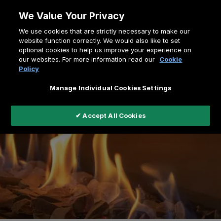
Zum
We Value Your Privacy
Inhalt
Pfadnavigation
We use cookies that are strictly necessary to make our
springen
Home
Wissenscenter
website function correctly. We would also like to set
optional cookies to help us improve your experience on
our websites. For more information read our
Cookie
Policy
Manage Individual Cookies Settings
✔ Accept All Cookies