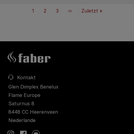
Seitennummerierung
Aktuelle
1
Page
2
Page
3
Weiter
››
Letzte
Zuletzt »
Seite
Seite
Kontakt
Glen Dimplex Benelux
Flame Europe
Saturnus 8
8448 CC Heerenveen
Niederlande