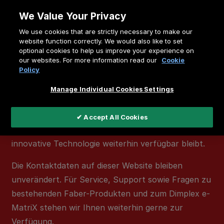
Zum
We Value Your Privacy
Inhalt
We use cookies that are strictly necessary to make our
springen
website function correctly. We would also like to set
Wichtige Mitteilung
optional cookies to help us improve your experience on
our websites. For more information read our
Cookie
Die Marke
Faber
wurde eingestellt. Daher werden
Policy
alle Faber-Produkte nicht mehr hergestellt und sind
Manage Individual Cookies Settings
nicht mehr erhältlich.
Der
Faber e-MatriX
wird unter der Marke
Dimplex
✔ Accept All Cookies
als
Dimplex e-MatriX
weitergeführt, sodass diese
innovative Technologie weiterhin verfügbar bleibt.
Die Kontaktdaten auf dieser Website bleiben
unverändert. Für Service, Support sowie Fragen zu
bestehenden Faber-Produkten und zum Dimplex e-
MatriX stehen wir Ihnen weiterhin gerne zur
Verfügung.