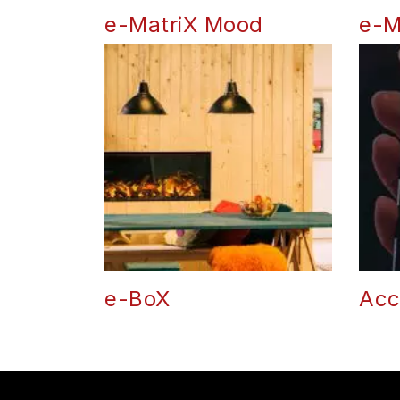
e-MatriX Mood
e-M
e-BoX
Acc