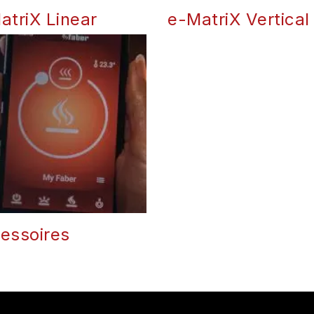
atriX Linear
e-MatriX Vertical
essoires