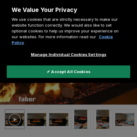
Allez
We Value Your Privacy
au
Fil
We use cookies that are strictly necessary to make our
contenu
Home
e-MatriX Linear 1300-400 II
website function correctly. We would also like to set
d'Ariane
optional cookies to help us improve your experience on
our websites. For more information read our
Cookie
Policy
Manage Individual Cookies Settings
✔ Accept All Cookies