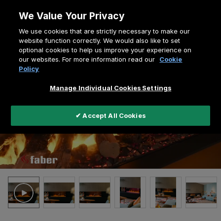
Zum
We Value Your Privacy
Inhalt
Pfadnavigation
We use cookies that are strictly necessary to make our
springen
Home
e-MatriX Linear 1300-400 II
website function correctly. We would also like to set
optional cookies to help us improve your experience on
our websites. For more information read our
Cookie
Policy
Manage Individual Cookies Settings
✔ Accept All Cookies