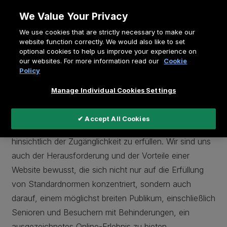
Zum
We Value Your Privacy
Inhalt
Pfadnavigation
We use cookies that are strictly necessary to make our
springen
Home
Zugänglichkeit
website function correctly. We would also like to set
optional cookies to help us improve your experience on
our websites. For more information read our
Cookie
Zugänglichkeit
Policy
Manage Individual Cookies Settings
Wir sind ständig bestrebt, die Nutzungsbedürfnisse von
✔ Accept All Cookies
Menschen mit Behinderungen und die Normen
hinsichtlich der Zugänglichkeit zu erfüllen. Wir sind uns
auch der Herausforderung und der Vorteile einer
Website bewusst, die sich nicht nur auf die Erfüllung
von Standardnormen konzentriert, sondern auch
darauf, einem möglichst breiten Publikum, einschließlich
Senioren und Besuchern mit Behinderungen, ein
ausgezeichnetes Online-Erlebnis zu bieten.