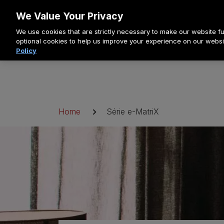
Allez
We Value Your Privacy
au
We use cookies that are strictly necessary to make our website fun
contenu
optional cookies to help us improve your experience on our websi
Policy
Fil
Home
Série e-MatriX
d'Ariane