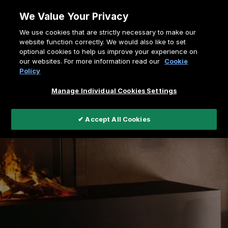
Zum
We Value Your Privacy
Inhalt
Pfadnavigation
We use cookies that are strictly necessary to make our
springen
Home
website function correctly. We would also like to set
optional cookies to help us improve your experience on
Sehen Sie Wasser Brennen - Elektrische haarden
our websites. For more information read our
Cookie
Policy
Manage Individual Cookies Settings
✔ Accept All Cookies