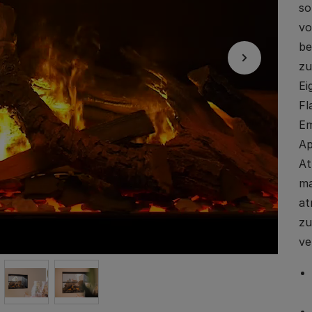
so
vo
be
zu
Ei
Fl
Em
Ap
At
ma
at
zu
ve