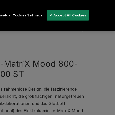
Deutsch
Schweiz
vidual Cookies Settings
✔ Accept All Cookies
r suchen
Kundenservice
-MatriX Mood 800-
00 ST
s rahmenlose Design, die faszinierende
uersicht, die großflächigen, naturgetreuen
lzdekorationen und das Glutbett
ptional) des Elektrokamins e-MatriX Mood