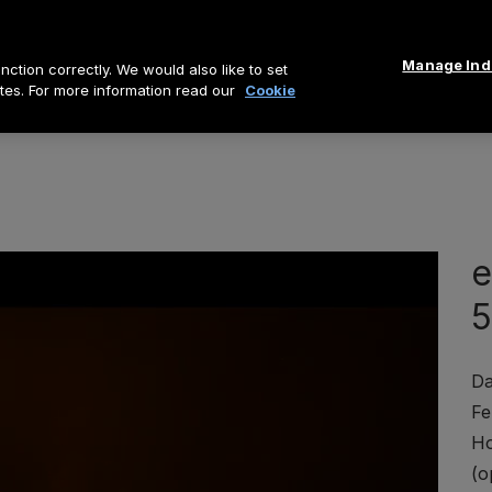
Manage Indi
ction correctly. We would also like to set
tes. For more information read our
Cookie
ine
Gaskamine
Alles über Faber
Händle
e
5
Da
Fe
Ho
(o