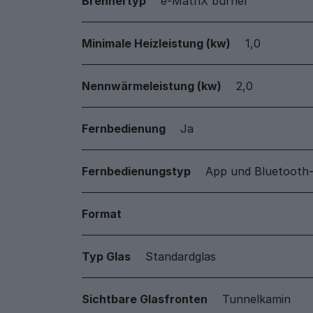
Brennertyp
e-MatriX burner
Minimale Heizleistung (kw)
1,0
Nennwärmeleistung (kw)
2,0
Fernbedienung
Ja
Fernbedienungstyp
App und Bluetooth
Format
Typ Glas
Standardglas
Sichtbare Glasfronten
Tunnelkamin