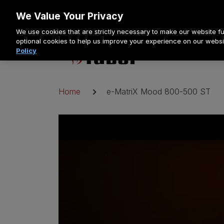
Zum
Faber Pro
We Value Your Privacy
Inhalt
We use cookies that are strictly necessary to make our website fun
springen
optional cookies to help us improve your experience on our websi
Policy
Elektrokam
Pfadnavigation
Home
e-MatriX Mood 800-500 ST